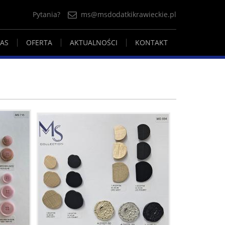
Pytania?
ms@msdodatkikrawieckie.pl
AS
OFERTA
AKTUALNOŚCI
KONTAKT