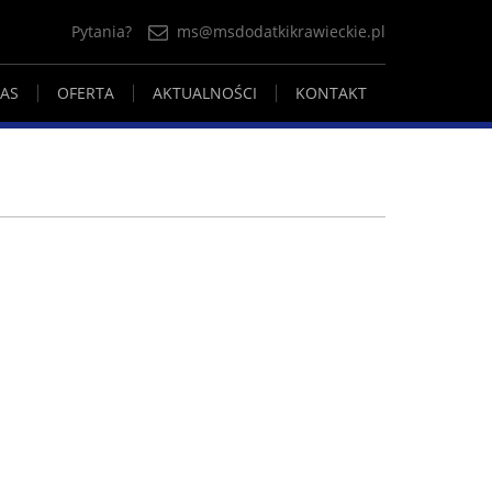
Pytania?
ms@msdodatkikrawieckie.pl
AS
OFERTA
AKTUALNOŚCI
KONTAKT
OŚWIADCZENIE