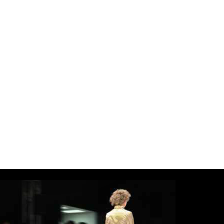
ientów zdobywamy
lizacją zamówień według
ych projektów i pomysłów.