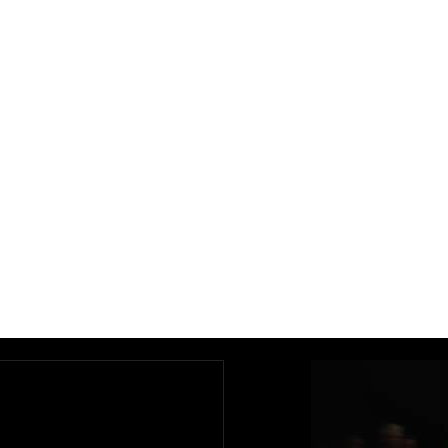
Zadowolenie kl
perfekcyjną rea
ich indywidualn